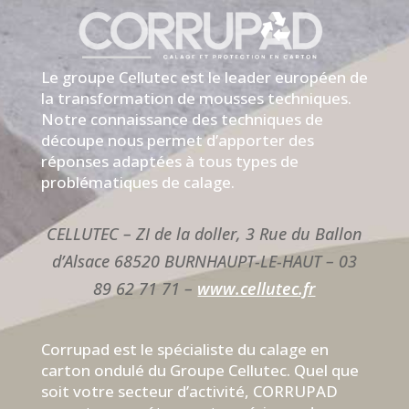
Le groupe Cellutec est le leader européen de
la transformation de mousses techniques.
Notre connaissance des techniques de
découpe nous permet d’apporter des
réponses adaptées à tous types de
problématiques de calage.
CELLUTEC – ZI de la doller, 3 Rue du Ballon
d’Alsace 68520 BURNHAUPT-LE-HAUT – 03
89 62 71 71​ –
www.cellutec.fr
Corrupad est le spécialiste du calage en
carton ondulé du Groupe Cellutec. Quel que
soit votre secteur d’activité, CORRUPAD