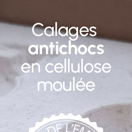
Calages
antichocs
en cellulose
moulée