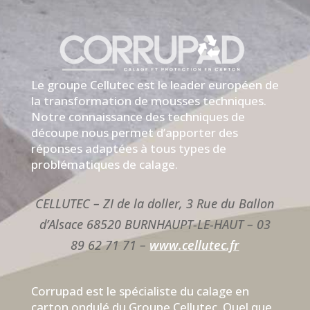
Le groupe Cellutec est le leader européen de
la transformation de mousses techniques.
Notre connaissance des techniques de
découpe nous permet d’apporter des
réponses adaptées à tous types de
problématiques de calage.
CELLUTEC – ZI de la doller, 3 Rue du Ballon
d’Alsace 68520 BURNHAUPT-LE-HAUT – 03
89 62 71 71​ –
www.cellutec.fr
Corrupad est le spécialiste du calage en
carton ondulé du Groupe Cellutec. Quel que